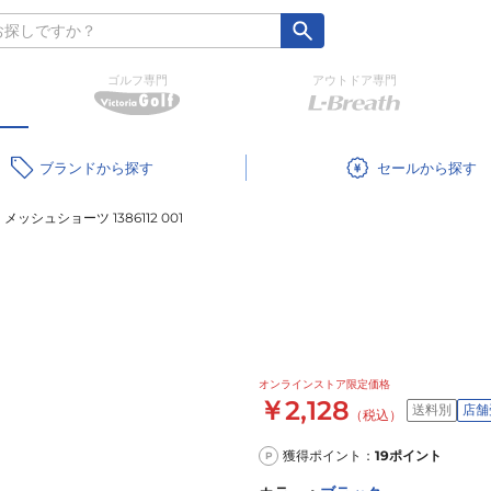
ゴルフ専門
アウトドア専門
ブランド
セール
メッシュショーツ 1386112 001
オンラインストア限定価格
￥2,128
送料別
店舗
（税込）
獲得ポイント：
19
ポイント
P