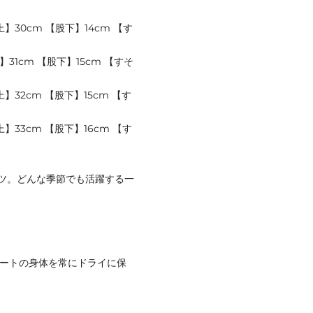
】30cm 【股下】14cm 【す
】31cm 【股下】15cm 【すそ
】32cm 【股下】15cm 【す
上】33cm 【股下】16cm 【す
ツ。どんな季節でも活躍する一
リートの身体を常にドライに保