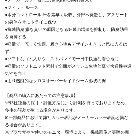
●フィット:ルーズ
●水分コントロール:汗を素早く吸収、外部へ発散し、アスリート
の身体を常にドライに保つ
●抗菌防臭:嫌な臭いの原因となる細菌の増殖を抑制し、防臭効果
を発揮する
●軽量で、涼しく快適。履き心地もデザインもきっと気に入るは
ず。
●ソフトなゴム入りウエストバンドで一日中快適な着心地に
●軽量のソフトニット素材で全面がメッシュ生地仕様で快適性や通
気性を向上
●より機能的なクロスオーバーサイドシーム形状の裾
【商品の購入にあたっての注意事項】
※弊社独自の採寸・計量方法により計測を行っておりますため、
多少の誤差が生じる場合があります。
※一部商品において弊社カラー表記がメーカーカラー表記と異な
る場合があります。
※ブラウザやお使いのモニター環境により、掲載画像と実際の商