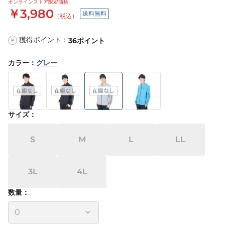
オンラインストア限定価格
￥3,980
送料無料
（税込）
獲得ポイント：
36
ポイント
P
カラー
：
グレー
サイズ
：
S
M
L
LL
3L
4L
数量：