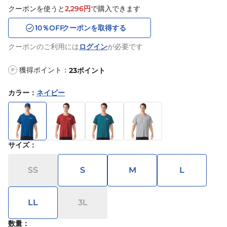
クーポンを使うと
2,296
円
で購入できます
10
％OFF
クーポンを取得する
クーポンのご利用には
ログイン
が必要です
獲得ポイント：
23
ポイント
P
カラー
：
ネイビー
サイズ
：
SS
S
M
L
LL
3L
数量：