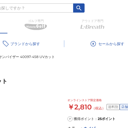
ゴルフ専門
アウトドア専門
ブランド
セール
サンバイザー 40097-458 UVカット
ット
オンラインストア限定価格
￥2,810
送料別
店舗
（税込）
獲得ポイント：
25
ポイント
P