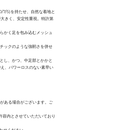
0/7/5)を持たせ、自然な着地と
が大きく、安定性重視。特許第
柔らかく足を包み込むメッシュ
スチックのような強靭さを併せ
計とし、かつ、中足部とかかと
抑え、パワーロスのない素早い
みがある場合がございます。ご
社許容内とさせていただいており
合わせください。