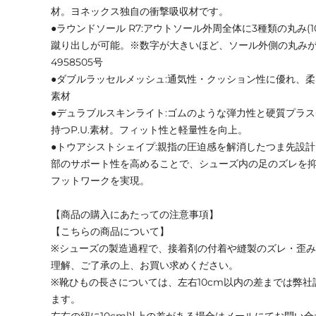
材。ヨネックス独自の衝撃吸収材です。
●ラウンドソール R7:アウトソール外周全体に3種類の丸み(1
蹴り出しが可能。※数字が大きいほど、ソール外側の丸み
4958505号
●ダブルラッセルメッシュ:通気性・クッション性に優れ、
素材
●デュラブルスキンライト:ゴムのような弾力性と硬質プラ
持つP.U.素材。フィット性と軽量性を向上。
●トウアシストシェイプ:親指の圧迫感を解消したつま先設
部のサポート性を高めることで、シューズ内の足のズレを
フットワークを実現。
【商品の購入にあたっての注意事項】
【こちらの商品について】
※シューズの製造過程で、接着剤の付着や縫製のズレ・歪
理解、ご了承の上、お買い求めください。
※靴ひもの長さについては、左右10cm以内の差までは弊
ます。
左右の紐に10cm以上の差がある場合はメールにてお問い