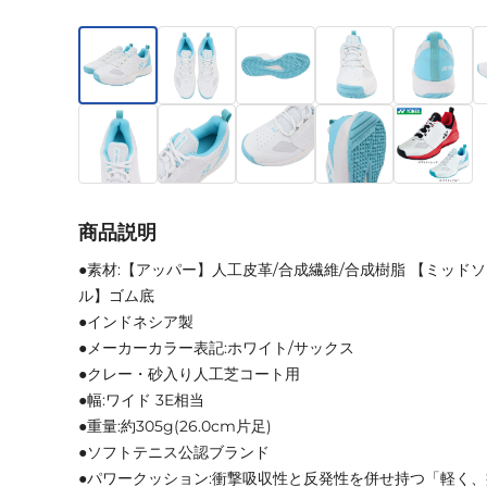
商品説明
●素材:【アッパー】人工皮革/合成繊維/合成樹脂 【ミッド
ル】ゴム底
●インドネシア製
●メーカーカラー表記:ホワイト/サックス
●クレー・砂入り人工芝コート用
●幅:ワイド 3E相当
●重量:約305g(26.0cm片足)
●ソフトテニス公認ブランド
●パワークッション:衝撃吸収性と反発性を併せ持つ「軽く