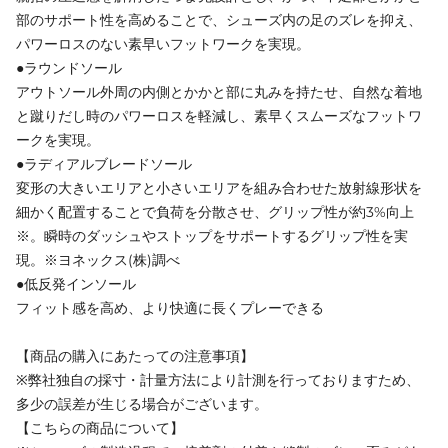
部のサポート性を高めることで、シューズ内の足のズレを抑え、
パワーロスのない素早いフットワークを実現。
●ラウンドソール
アウトソール外周の内側とかかと部に丸みを持たせ、自然な着地
と蹴りだし時のパワーロスを軽減し、素早くスムーズなフットワ
ークを実現。
●ラディアルブレードソール
変形の大きいエリアと小さいエリアを組み合わせた放射線形状を
細かく配置することで負荷を分散させ、グリップ性が約3%向上
※。瞬時のダッシュやストップをサポートするグリップ性を実
現。※ヨネックス(株)調べ
●低反発インソール
フィット感を高め、より快適に長くプレーできる
【商品の購入にあたっての注意事項】
※弊社独自の採寸・計量方法により計測を行っておりますため、
多少の誤差が生じる場合がございます。
【こちらの商品について】