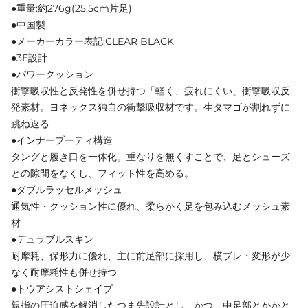
●重量:約276g(25.5cm片足)
●中国製
●メーカーカラー表記:CLEAR BLACK
●3E設計
●パワークッション
衝撃吸収性と反発性を併せ持つ「軽く、疲れにくい」衝撃吸収反
発素材。ヨネックス独自の衝撃吸収材です。生タマゴが割れずに
跳ね返る
●インナーブーティ構造
タングと履き口を一体化。重なりを無くすことで、足とシューズ
との隙間をなくし、フィット性を高める。
●ダブルラッセルメッシュ
通気性・クッション性に優れ、柔らかく足を包み込むメッシュ素
材
●デュラブルスキン
耐摩耗、保形力に優れ、主に前足部に採用し、横ブレ・変形が少
なく耐摩耗性も併せ持つ
●トウアシストシェイプ
親指の圧迫感を解消したつま先設計とし、かつ、中足部とかかと