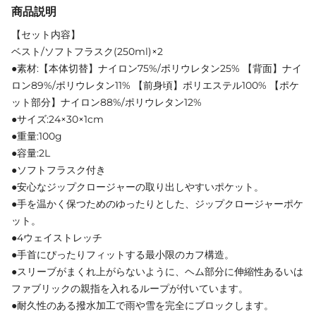
商品説明
【セット内容】
ベスト/ソフトフラスク(250ml)×2
●素材:【本体切替】ナイロン75%/ポリウレタン25% 【背面】ナイ
ロン89%/ポリウレタン11% 【前身頃】ポリエステル100% 【ポケ
ット部分】ナイロン88%/ポリウレタン12%
●サイズ:24×30×1cm
●重量:100g
●容量:2L
●ソフトフラスク付き
●安心なジップクロージャーの取り出しやすいポケット。
●手を温かく保つためのゆったりとした、ジップクロージャーポケ
ット。
●4ウェイストレッチ
●手首にぴったりフィットする最小限のカフ構造。
●スリーブがまくれ上がらないように、ヘム部分に伸縮性あるいは
ファブリックの親指を入れるループが付いています。
●耐久性のある撥水加工で雨や雪を完全にブロックします。