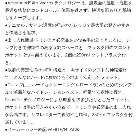
●AdvancedSkin Warm テクノロジーは、肌表面の温度・湿度を
最適な状態にコントロール。体温を逃さず、快適な温もりと肌触
りをキープします。
●ミニマルデザイン:適度の軽いカバレッジで最大限の動きやすさ
と快適さを追求。
●出し入れ簡単:ドリンクと必需品をいつも手の届くところに。ジ
ップ付きで伸縮性のある収納スペースと、フラスク用のフロント
ポケット 2つを備えています。2個の250ml ソフトフラスク付
き。
●抜群の安定性:SensiFit 構造と、両サイドのソフトな伸縮素材
で、どんなにハードに攻めても心地よく安定したフィット。
●Pulse 2は、ハードなトレーニングやロードランのためのシンプ
ルで革新的なハイドレーションベスト。軽量で安定性に優れ、
SensiFit テクノロジーにより摩擦を防ぎぴたりとしたフィット。
ポケットは手の届きやすい位置で、ドリンクや必需品の出し入れ
が容易です。リフレクターで視認性も確保。250ml フラスクが付
属しています。
●メーカーカラー表記:WHITE/BLACK