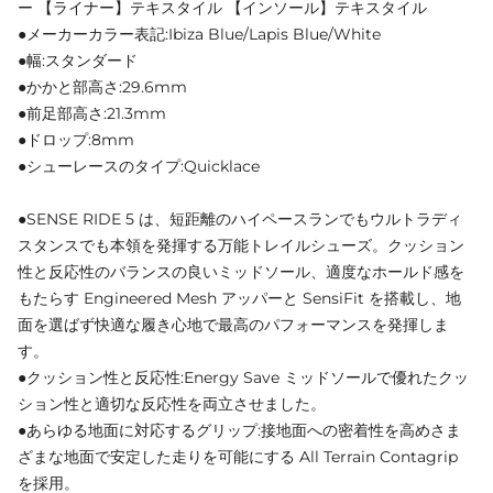
ー 【ライナー】テキスタイル 【インソール】テキスタイル
●メーカーカラー表記:Ibiza Blue/Lapis Blue/White
●幅:スタンダード
●かかと部高さ:29.6mm
●前足部高さ:21.3mm
●ドロップ:8mm
●シューレースのタイプ:Quicklace
●SENSE RIDE 5 は、短距離のハイペースランでもウルトラディ
スタンスでも本領を発揮する万能トレイルシューズ。クッション
性と反応性のバランスの良いミッドソール、適度なホールド感を
もたらす Engineered Mesh アッパーと SensiFit を搭載し、地
面を選ばず快適な履き心地で最高のパフォーマンスを発揮しま
す。
●クッション性と反応性:Energy Save ミッドソールで優れたクッ
ション性と適切な反応性を両立させました。
●あらゆる地面に対応するグリップ:接地面への密着性を高めさま
ざまな地面で安定した走りを可能にする All Terrain Contagrip
を採用。