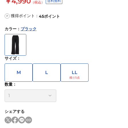
￥4,990
送料無料
（税込）
獲得ポイント：
45
ポイント
P
カラー
：
ブラック
サイズ
：
M
L
LL
数量：
シェアする