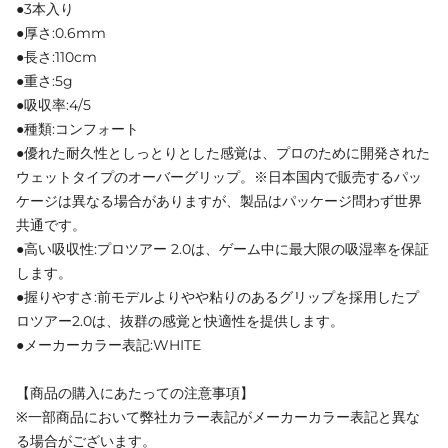
●3本入り
●厚さ:0.6mm
●長さ:110cm
●重さ:5g
●吸収率:4/5
●種類:コンフォート
●優れた耐久性としっとりとした感覚は、プロのために開発された
ウェットタイプのオーバーグリップ。※日本国内で販売するパッ
ケージは異なる場合がありますが、製品はパッケージ問わず世界
共通です。
●高い吸収性:プロツアー 2.0は、ゲーム中に最大限の吸湿率を保証
します。
●握りやすさ:前モデルよりやや粘りのあるグリップを採用したプ
ロツアー2.0は、抜群の感覚と快適性を提供します。
●メーカーカラー表記:WHITE
【商品の購入にあたっての注意事項】
※一部商品において弊社カラー表記がメーカーカラー表記と異な
る場合がございます。