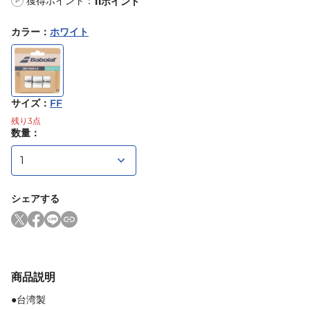
獲得ポイント：
11
ポイント
P
カラー
：
ホワイト
サイズ
：
FF
残り
3
点
数量：
シェアする
商品説明
●台湾製