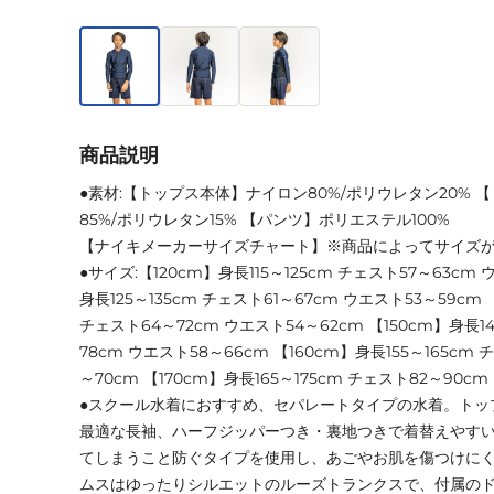
商品説明
●素材:【トップス本体】ナイロン80%/ポリウレタン20%
85%/ポリウレタン15% 【パンツ】ポリエステル100%
【ナイキメーカーサイズチャート】※商品によってサイズ
●サイズ:【120cm】身長115～125cm チェスト57～63cm 
身長125～135cm チェスト61～67cm ウエスト53～59cm 
チェスト64～72cm ウエスト54～62cm 【150cm】身長14
78cm ウエスト58～66cm 【160cm】身長155～165cm
～70cm 【170cm】身長165～175cm チェスト82～90c
●スクール水着におすすめ、セパレートタイプの水着。トッ
最適な長袖、ハーフジッパーつき・裏地つきで着替えやす
てしまうこと防ぐタイプを使用し、あごやお肌を傷つけに
ムスはゆったりシルエットのルーズトランクスで、付属の