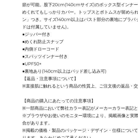
節が可能。股下20cm(140cmサイズ)のボックス型イン
めくれてもしっかりカバー。トップスとボトムスが留めら
ン」つき。サイズ140cm以上はバスト部分の裏地にブラパ
ドは付属していません)。
●ジッパー付き
●めくれ防止スナップ
●内側ドローコード
●スパッツインナー付き
●UPF50+
●裏地あり(140cm以上はパッド差し込み可)
【返品・注意事項について】
※直接肌に触れるという商品の性質上、ご注文後の返品・
【商品の購入にあたっての注意事項】
※一部商品において弊社カラー表記がメーカーカラー表記
※ブラウザやお使いのモニター環境により、掲載画像と実
合があります。
※掲載の価格・製品のパッケージ・デザイン・仕様につい
ります。あらかじめご了承ください。