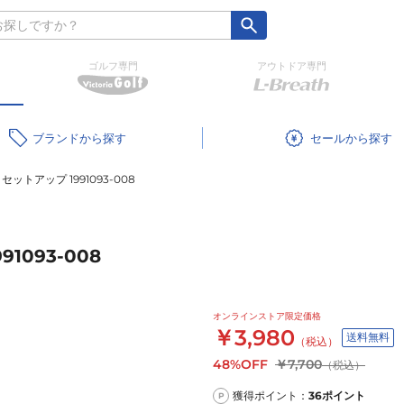
ゴルフ専門
アウトドア専門
ブランド
セール
ットアップ 1991093-008
1093-008
オンラインストア限定価格
￥3,980
送料無料
（税込）
48%OFF
￥7,700
（税込）
獲得ポイント：
36
ポイント
P