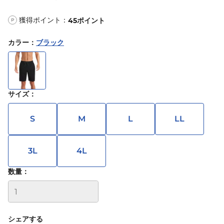
獲得ポイント：
45
ポイント
P
カラー
：
ブラック
サイズ
：
S
M
L
LL
3L
4L
数量：
シェアする