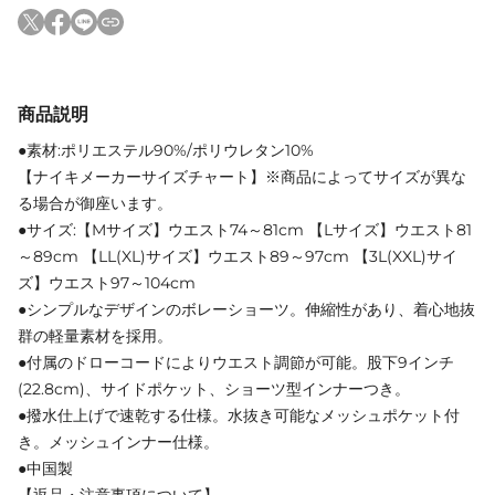
商品説明
●素材:ポリエステル90%/ポリウレタン10%
【ナイキメーカーサイズチャート】※商品によってサイズが異な
る場合が御座います。
●サイズ:【Mサイズ】ウエスト74～81cm 【Lサイズ】ウエスト81
～89cm 【LL(XL)サイズ】ウエスト89～97cm 【3L(XXL)サイ
ズ】ウエスト97～104cm
●シンプルなデザインのボレーショーツ。伸縮性があり、着心地抜
群の軽量素材を採用。
●付属のドローコードによりウエスト調節が可能。股下9インチ
(22.8cm)、サイドポケット、ショーツ型インナーつき。
●撥水仕上げで速乾する仕様。水抜き可能なメッシュポケット付
き。メッシュインナー仕様。
●中国製