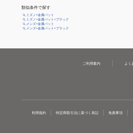
類似条件で探す
ミズノ×金属バット
ミズノ×金属バット×ブラック
メンズ×金属バット
メンズ×金属バット×ブラック
ご利用案内
よく
利用規約
特定商取引法に基づく表記
免責事項