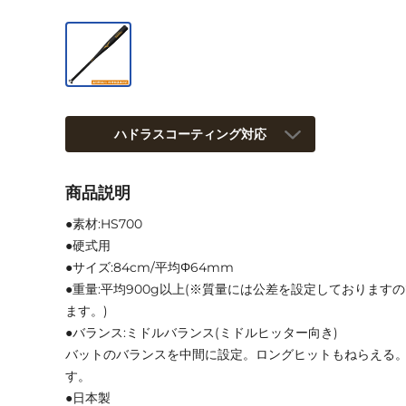
ハドラスコーティング対応
商品説明
●素材:HS700
●硬式用
●サイズ:84cm/平均Φ64mm
●重量:平均900g以上(※質量には公差を設定しております
ます。)
●バランス:ミドルバランス(ミドルヒッター向き)
バットのバランスを中間に設定。ロングヒットもねらえる
す。
●日本製