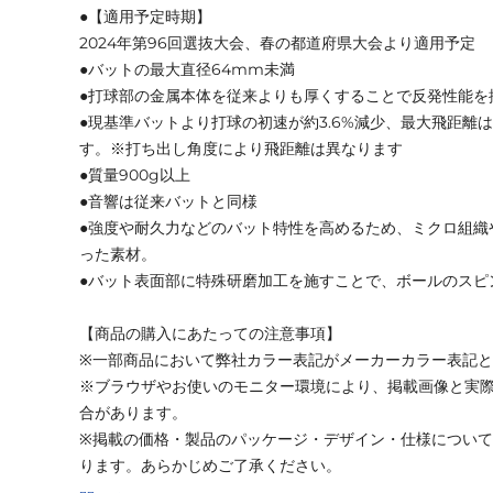
●【適用予定時期】
2024年第96回選抜大会、春の都道府県大会より適用予定
●バットの最大直径64mm未満
●打球部の金属本体を従来よりも厚くすることで反発性能を
●現基準バットより打球の初速が約3.6%減少、最大飛距離
す。※打ち出し角度により飛距離は異なります
●質量900g以上
●音響は従来バットと同様
●強度や耐久力などのバット特性を高めるため、ミクロ組織
った素材。
●バット表面部に特殊研磨加工を施すことで、ボールのスピ
【商品の購入にあたっての注意事項】
※一部商品において弊社カラー表記がメーカーカラー表記
※ブラウザやお使いのモニター環境により、掲載画像と実
合があります。
※掲載の価格・製品のパッケージ・デザイン・仕様につい
ります。あらかじめご了承ください。