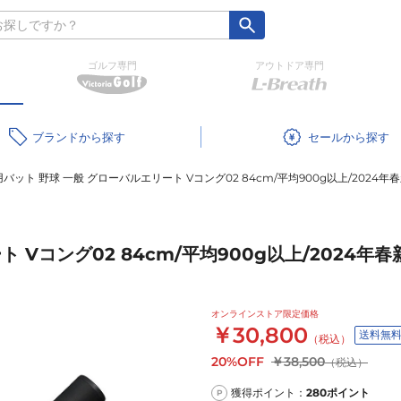
ゴルフ専門
アウトドア専門
ブランド
セール
バット 野球 一般 グローバルエリート Vコング02 84cm/平均900g以上/2024年春新
Vコング02 84cm/平均900g以上/2024年春新基
オンラインストア限定価格
￥30,800
送料無
（税込）
20%OFF
￥38,500
（税込）
獲得ポイント：
280
ポイント
P