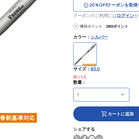
20
％OFF
クーポンを取得
クーポンのご利用には
ログイン
が
獲得ポイント：
280
ポイント
P
カラー
：
シルバー
サイズ
：
83.0
残り
5
点
数量：
カートに追加
シェアする