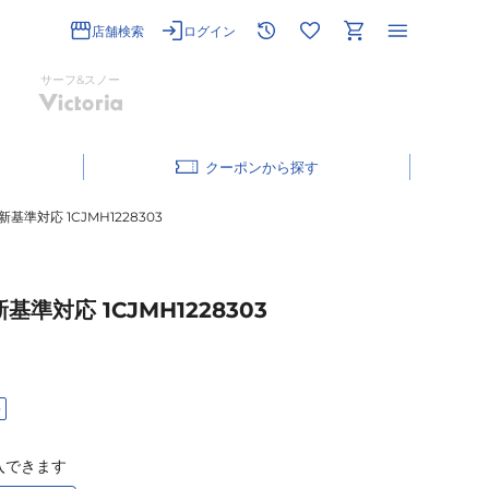
店舗検索
ログイン
サーフ&スノー
クーポン
基準対応 1CJMH1228303
準対応 1CJMH1228303
料
入できます