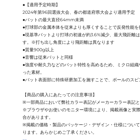
●【適用予定時期】
2024年第96回選抜大会、春の都道府県大会より適用予定
●バットの最大直径64mm未満
●打球部の金属本体を従来よりも厚くすることで反発性能を
●現基準バットより打球の初速が約3.6%減少、最大飛距離
す。※打ち出し角度により飛距離は異なります
●質量900g以上
●音響は従来バットと同様
●強度や耐久力などのバット特性を高めるため、ミクロ組織
った素材。
●バット表面部に特殊研磨加工を施すことで、ボールのスピ
【商品の購入にあたっての注意事項】
※一部商品において弊社カラー表記がメーカーカラー表記
※ブラウザやお使いのモニター環境により、掲載画像と実
合があります。
※掲載の価格・製品のパッケージ・デザイン・仕様につい
ります。あらかじめご了承ください。