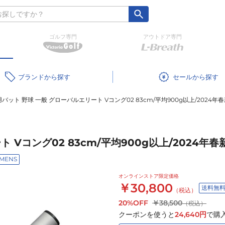
ゴルフ専門
アウトドア専門
ブランド
セール
バット 野球 一般 グローバルエリート Vコング02 83cm/平均900g以上/2024年春新
Vコング02 83cm/平均900g以上/2024年春新基
MENS
オンラインストア限定価格
￥30,800
送料無
（税込）
20%OFF
￥38,500
（税込）
クーポンを使うと
24,640
円
で購