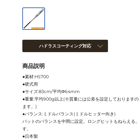
ハドラスコーティング対応
商品説明
●素材:HS700
●硬式用
●サイズ:83cm/平均Φ64mm
●重量:平均900g以上(※質量には公差を設定しております
ます。)
●バランス:ミドルバランス(ミドルヒッター向き)
バットのバランスを中間に設定。ロングヒットもねらえる
す。
●日本製