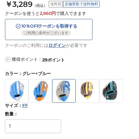
￥3,289
送料別
店舗受取で送料無料
（税込）
クーポンを使うと
2,960
円
で購入できます
10
％OFF
クーポンを取得する
ご利用に条件がございます
クーポンのご利用には
ログイン
が必要です
獲得ポイント：
29
ポイント
P
カラー
：
グレー×ブルー
サイズ
：
FF
数量：