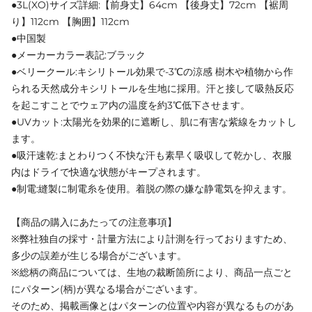
●3L(XO)サイズ詳細:【前身丈】64cm 【後身丈】72cm 【裾周
り】112cm 【胸囲】112cm
●中国製
●メーカーカラー表記:ブラック
●ベリークール:キシリトール効果で-3℃の涼感 樹木や植物から作
られる天然成分キシリトールを生地に採用。汗と接して吸熱反応
を起こすことでウェア内の温度を約3℃低下させます。
●UVカット:太陽光を効果的に遮断し、肌に有害な紫線をカットし
ます。
●吸汗速乾:まとわりつく不快な汗も素早く吸収して乾かし、衣服
内はドライで快適な状態がキープされます。
●制電:縫製に制電糸を使用。着脱の際の嫌な静電気を抑えます。
【商品の購入にあたっての注意事項】
※弊社独自の採寸・計量方法により計測を行っておりますため、
多少の誤差が生じる場合がございます。
※総柄の商品については、生地の裁断箇所により、商品一点ごと
にパターン(柄)が異なる場合がございます。
そのため、掲載画像とはパターンの位置や内容が異なるものがあ