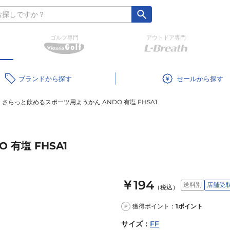
ゴルフ専門
アウトドア専門
ブランド
セール
さらっと飲めるスポーツ用ようかん ANDO 有塩 FHSA1
有塩 FHSA1
￥194
送料別
店舗受
（税込）
獲得ポイント：
1
ポイント
P
サイズ
：
FF