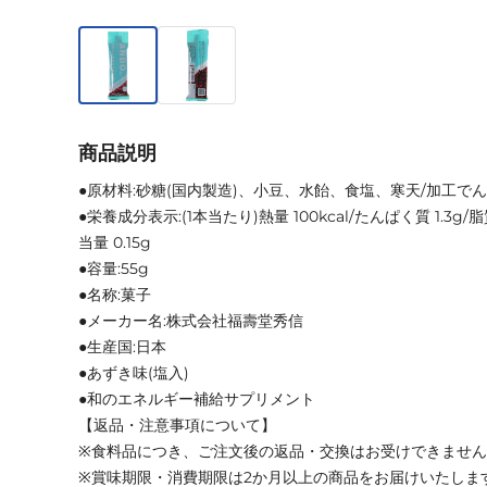
商品説明
●原材料:砂糖(国内製造)、小豆、水飴、食塩、寒天/加工で
●栄養成分表示:(1本当たり)熱量 100kcal/たんぱく質 1.3g/脂質
当量 0.15g
●容量:55g
●名称:菓子
●メーカー名:株式会社福壽堂秀信
●生産国:日本
●あずき味(塩入)
●和のエネルギー補給サプリメント
【返品・注意事項について】
※食料品につき、ご注文後の返品・交換はお受けできませ
※賞味期限・消費期限は2か月以上の商品をお届けいたしま