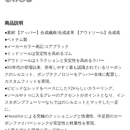
商品説明
●素材:【アッパー】合成繊維/合成皮革 【アウトソール】合成底
●ベトナム製
●メーカーカラー表記:コアブラック
●ミッドソールは安定性を高めるゴム
●アウトソールはトラクションと安定性を高めるラバー
●90年代の登場以来、所有しやすく最も認識されているリーボッ
クのシルエット、ポンプテクノロジーをアッパー全体に配置し、
カスタムフィットを実現。
●ビビッドなレッドをベースにしたY2Kらしいカラーリング。
●ソールやトゥに入るグレーのアクセントがポイントとなり、イン
スタポンプフューリーならではのシルエットとマッチした一足
に。
●Hexalite による究極のクッショニングと快適性、中足部のカー
ボンファイバーシャンクが安定性と軽量性を実現。
●人気モデルを現代にアップデート。