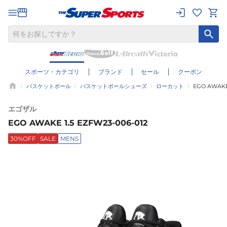
スポーツ・カテゴリ
ブランド
セール
クーポン
バスケットボール
バスケットボールシューズ
ローカット
EGO AWAKE 
エゴザル
EGO AWAKE 1.5 EZFW23-006-012
30%OFF
SALE
MENS