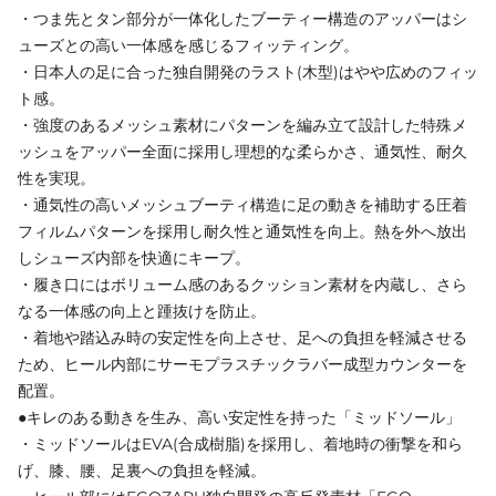
・つま先とタン部分が一体化したブーティー構造のアッパーはシ
ューズとの高い一体感を感じるフィッティング。
・日本人の足に合った独自開発のラスト(木型)はやや広めのフィッ
ト感。
・強度のあるメッシュ素材にパターンを編み立て設計した特殊メ
ッシュをアッパー全面に採用し理想的な柔らかさ、通気性、耐久
性を実現。
・通気性の高いメッシュブーティ構造に足の動きを補助する圧着
フィルムパターンを採用し耐久性と通気性を向上。熱を外へ放出
しシューズ内部を快適にキープ。
・履き口にはボリューム感のあるクッション素材を内蔵し、さら
なる一体感の向上と踵抜けを防止。
・着地や踏込み時の安定性を向上させ、足への負担を軽減させる
ため、ヒール内部にサーモプラスチックラバー成型カウンターを
配置。
●キレのある動きを生み、高い安定性を持った「ミッドソール」
・ミッドソールはEVA(合成樹脂)を採用し、着地時の衝撃を和ら
げ、膝、腰、足裏への負担を軽減。