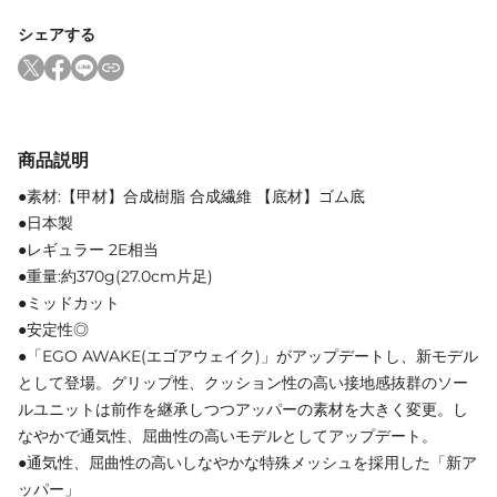
シェアする
商品説明
●素材:【甲材】合成樹脂 合成繊維 【底材】ゴム底
●日本製
●レギュラー 2E相当
●重量:約370g(27.0cm片足)
●ミッドカット
●安定性◎
●「EGO AWAKE(エゴアウェイク)」がアップデートし、新モデル
として登場。グリップ性、クッション性の高い接地感抜群のソー
ルユニットは前作を継承しつつアッパーの素材を大きく変更。し
なやかで通気性、屈曲性の高いモデルとしてアップデート。
●通気性、屈曲性の高いしなやかな特殊メッシュを採用した「新ア
ッパー」