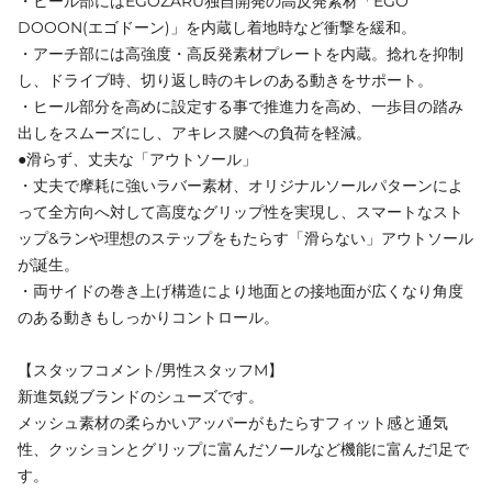
・ヒール部にはEGOZARU独自開発の高反発素材「EGO
DOOON(エゴドーン)」を内蔵し着地時など衝撃を緩和。
・アーチ部には高強度・高反発素材プレートを内蔵。捻れを抑制
し、ドライブ時、切り返し時のキレのある動きをサポート。
・ヒール部分を高めに設定する事で推進力を高め、一歩目の踏み
出しをスムーズにし、アキレス腱への負荷を軽減。
●滑らず、丈夫な「アウトソール」
・丈夫で摩耗に強いラバー素材、オリジナルソールパターンによ
って全方向へ対して高度なグリップ性を実現し、スマートなスト
ップ&ランや理想のステップをもたらす「滑らない」アウトソール
が誕生。
・両サイドの巻き上げ構造により地面との接地面が広くなり角度
のある動きもしっかりコントロール。
【スタッフコメント/男性スタッフM】
新進気鋭ブランドのシューズです。
メッシュ素材の柔らかいアッパーがもたらすフィット感と通気
性、クッションとグリップに富んだソールなど機能に富んだ1足で
す。