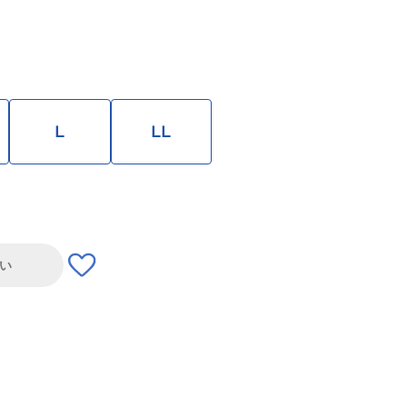
L
LL
い