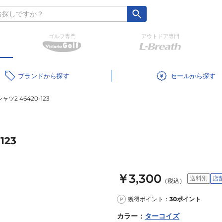
ゴルフ専門
アウトドア専門
ブランド
セール
ツ2 46420-123
123
￥3,300
送料別
店
（税込）
獲得ポイント：
30
ポイント
P
カラー
：
ターコイズ