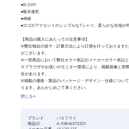
●B-DRY
●吸水速乾
●伸縮
●ロゴがアクセントのシンプルなTシャツ。柔らかな生地が
【商品の購入にあたっての注意事項】
※弊社独自の採寸・計量方法により計測を行っております
がございます。
※一部商品において弊社カラー表記がメーカーカラー表記
※ブラウザやお使いのモニター環境により、掲載画像と実
合があります。
※掲載の価格・製品のパッケージ・デザイン・仕様につい
ります。あらかじめご了承ください。
閉じる
ブランド
バタフライ
商品ID
A-10846572301
メーカー品番
46420-123