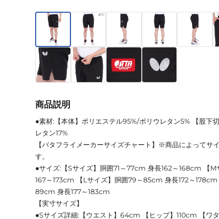
商品説明
●素材:【本体】ポリエステル95%/ポリウレタン5% 【股下
レタン17%
【バタフライメーカーサイズチャート】※商品によってサ
す。
●サイズ:【Sサイズ】胴囲71～77cm 身長162～168cm 【
167～173cm 【Lサイズ】胴囲79～85cm 身長172～178c
89cm 身長177～183cm
【実寸サイズ】
●Sサイズ詳細:【ウエスト】64cm 【ヒップ】110cm 【ワタ