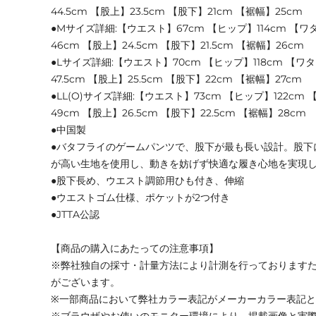
44.5cm 【股上】23.5cm 【股下】21cm 【裾幅】25cm
●Mサイズ詳細:【ウエスト】67cm 【ヒップ】114cm 【ワタ
46cm 【股上】24.5cm 【股下】21.5cm 【裾幅】26cm
●Lサイズ詳細:【ウエスト】70cm 【ヒップ】118cm 【ワタ
47.5cm 【股上】25.5cm 【股下】22cm 【裾幅】27cm
●LL(O)サイズ詳細:【ウエスト】73cm 【ヒップ】122cm 
49cm 【股上】26.5cm 【股下】22.5cm 【裾幅】28cm
●中国製
●バタフライのゲームパンツで、股下が最も長い設計。股下
が高い生地を使用し、動きを妨げず快適な履き心地を実現
●股下長め、ウエスト調節用ひも付き、伸縮
●ウエストゴム仕様、ポケットが2つ付き
●JTTA公認
【商品の購入にあたっての注意事項】
※弊社独自の採寸・計量方法により計測を行っております
がございます。
※一部商品において弊社カラー表記がメーカーカラー表記
※ブラウザやお使いのモニター環境により、掲載画像と実