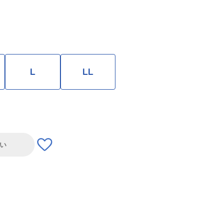
L
LL
い