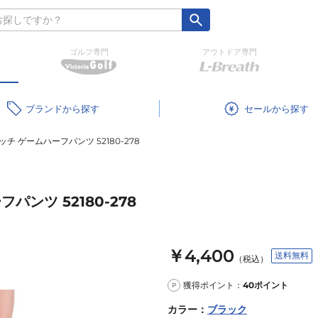
ゴルフ専門
アウトドア専門
ブランド
セール
チ ゲームハーフパンツ 52180-278
ンツ 52180-278
￥4,400
送料無料
（税込）
獲得ポイント：
40
ポイント
P
カラー
：
ブラック