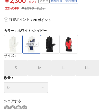
￥2,300
送料別
店舗受取で送料無料
（税込）
22%OFF
￥2,970
（税込）
獲得ポイント：
20
ポイント
P
カラー
：
ホワイト×ネイビー
サイズ
：
S
M
L
LL
数量：
シェアする