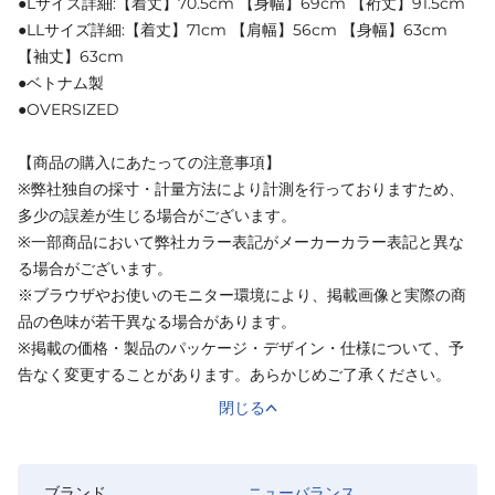
●Lサイズ詳細:【着丈】70.5cm 【身幅】69cm 【裄丈】91.5cm
●LLサイズ詳細:【着丈】71cm 【肩幅】56cm 【身幅】63cm
【袖丈】63cm
●ベトナム製
●OVERSIZED
【商品の購入にあたっての注意事項】
※弊社独自の採寸・計量方法により計測を行っておりますため、
多少の誤差が生じる場合がございます。
※一部商品において弊社カラー表記がメーカーカラー表記と異な
る場合がございます。
※ブラウザやお使いのモニター環境により、掲載画像と実際の商
品の色味が若干異なる場合があります。
※掲載の価格・製品のパッケージ・デザイン・仕様について、予
告なく変更することがあります。あらかじめご了承ください。
閉じる
ブランド
ニューバランス