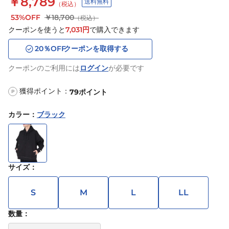
￥8,789
送料無料
（税込）
53%OFF
￥18,700
（税込）
クーポンを使うと
7,031
円
で購入できます
20
％OFF
クーポンを取得する
クーポンのご利用には
ログイン
が必要です
獲得ポイント：
79
ポイント
P
カラー
：
ブラック
サイズ
：
S
M
L
LL
数量：