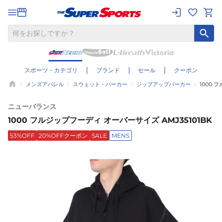
スポーツ・カテゴリ
ブランド
セール
クーポン
メンズアパレル
スウェット・パーカー
ジップアップパーカー
1000 
ニューバランス
1000 フルジップフーディ オーバーサイズ AMJ35101BK
53%OFF
20%OFFクーポン
SALE
MENS