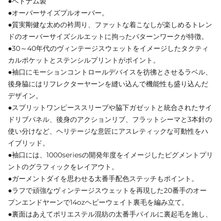
●ベトナム製
●オーバーサイズプルオーバー。
●質実剛健な太めの衿周り、ファットな着こなしが楽しめるトレン
ドのオーバーサイズシルエットに拘ったパターンワークが特徴。
●30～40年代のヴィンテージスウェットをイメージしたタクティ
カルポケットとステンシルプリントがポイント。
●袖口にモーションコントロールデバイスを彷彿とさせるラベル、
後身脇にはリフレクターヤーンを縫い込んで機能性も盛り込んだ
デザイン。
●スプリットワンピーススリーブや脇下ガゼットと統合されたサイ
ドリブパネル、後身のアクションリブ、フラットシーマと3本針の
使い分けなど、ヘリテージな意匠にアスレティックな可動性をハ
イブリッド。
●袖口には、1000seriesの開発年度をイメージしたピグメントプリ
ントのグラフィックをレイアウト。
●ガーメントダイを思わせる太番手配色ステッチもポイント。
●ラフで頑強なヴィンテージスウェットを再現した20番手のオー
プンエンドヤーンで14ozヘビーウェイト裏毛を編み立て。
●裏面はあえてポリエステル混紡の太番手パイルに裏起毛を施し、