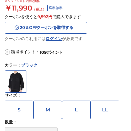
オンラインストア限定価格
￥11,990
送料無料
（税込）
クーポンを使うと
9,592
円
で購入できます
20
％OFF
クーポンを取得する
クーポンのご利用には
ログイン
が必要です
獲得ポイント：
109
ポイント
P
カラー
：
ブラック
サイズ
：
S
M
L
LL
数量：