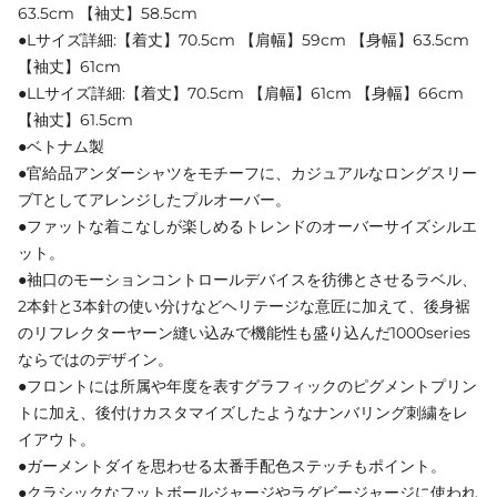
63.5cm 【袖丈】58.5cm
●Lサイズ詳細:【着丈】70.5cm 【肩幅】59cm 【身幅】63.5cm
【袖丈】61cm
●LLサイズ詳細:【着丈】70.5cm 【肩幅】61cm 【身幅】66cm
【袖丈】61.5cm
●ベトナム製
●官給品アンダーシャツをモチーフに、カジュアルなロングスリー
ブTとしてアレンジしたプルオーバー。
●ファットな着こなしが楽しめるトレンドのオーバーサイズシルエ
ット。
●袖口のモーションコントロールデバイスを彷彿とさせるラベル、
2本針と3本針の使い分けなどヘリテージな意匠に加えて、後身裾
のリフレクターヤーン縫い込みで機能性も盛り込んだ1000series
ならではのデザイン。
●フロントには所属や年度を表すグラフィックのピグメントプリン
トに加え、後付けカスタマイズしたようなナンバリング刺繍をレ
イアウト。
●ガーメントダイを思わせる太番手配色ステッチもポイント。
●クラシックなフットボールジャージやラグビージャージに使われ