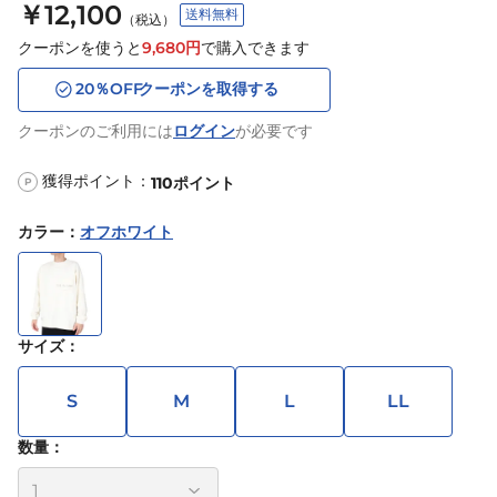
￥12,100
送料無料
（税込）
クーポンを使うと
9,680
円
で購入できます
20
％OFF
クーポンを取得する
クーポンのご利用には
ログイン
が必要です
獲得ポイント：
110
ポイント
P
カラー
：
オフホワイト
サイズ
：
S
M
L
LL
数量：