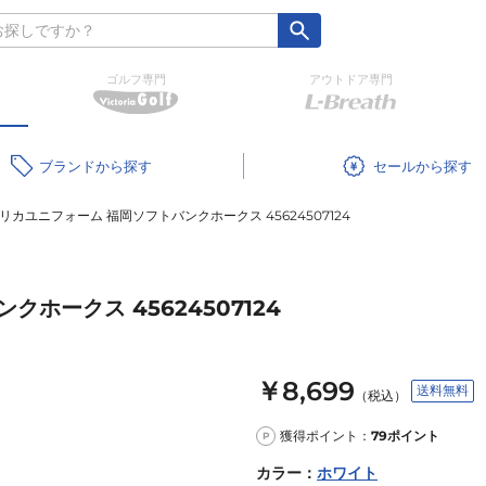
ゴルフ専門
アウトドア専門
ブランド
セール
リカユニフォーム 福岡ソフトバンクホークス 45624507124
ホークス 45624507124
￥8,699
送料無料
（税込）
獲得ポイント：
79
ポイント
P
カラー
：
ホワイト