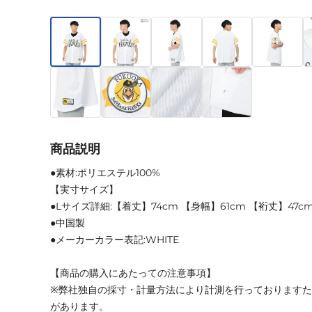
商品説明
●素材:ポリエステル100%
【実寸サイズ】
●Lサイズ詳細:【着丈】74cm 【身幅】61cm 【裄丈】47c
●中国製
●メーカーカラー表記:WHITE
【商品の購入にあたっての注意事項】
※弊社独自の採寸・計量方法により計測を行っております
があります。