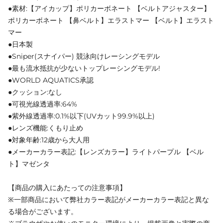
●素材:【アイカップ】ポリカーボネート 【ベルトアジャスター】
ポリカーボネート 【鼻ベルト】エラストマー 【ベルト】エラスト
マー
●日本製
●Sniper(スナイパー) 競泳向けレーシングモデル
●最も流水抵抗が少ないトップレーシングモデル!
●WORLD AQUATICS承認
●クッション:なし
●可視光線透過率:64%
●紫外線透過率:0.1%以下(UVカット99.9%以上)
●レンズ機能:くもり止め
●対象年齢:12歳から大人用
●メーカーカラー表記:【レンズカラー】ライトパープル 【ベル
ト】マゼンタ
【商品の購入にあたっての注意事項】
※一部商品において弊社カラー表記がメーカーカラー表記と異な
る場合がございます。