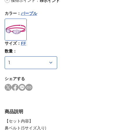
獲得ポイント：
19
ポイント
P
カラー
：
パープル
サイズ
：
FF
数量：
シェアする
商品説明
【セット内容】
鼻ベルト(5サイズ入り)