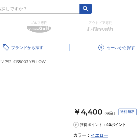
ゴルフ専門
アウトドア専門
ブランド
セール
792-4135003 YELLOW
￥4,400
送料無料
（税込）
獲得ポイント：
40
ポイント
P
カラー
：
イエロー