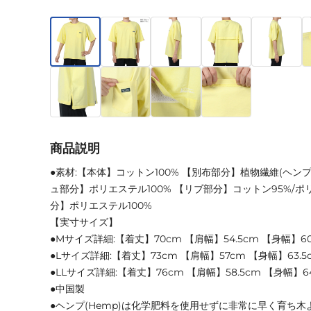
商品説明
●素材:【本体】コットン100% 【別布部分】植物繊維(ヘンプ)
ュ部分】ポリエステル100% 【リブ部分】コットン95%/ポ
分】ポリエステル100%
【実寸サイズ】
●Mサイズ詳細:【着丈】70cm 【肩幅】54.5cm 【身幅】6
●Lサイズ詳細:【着丈】73cm 【肩幅】57cm 【身幅】63.5
●LLサイズ詳細:【着丈】76cm 【肩幅】58.5cm 【身幅】64
●中国製
●ヘンプ(Hemp)は化学肥料を使用せずに非常に早く育ち木