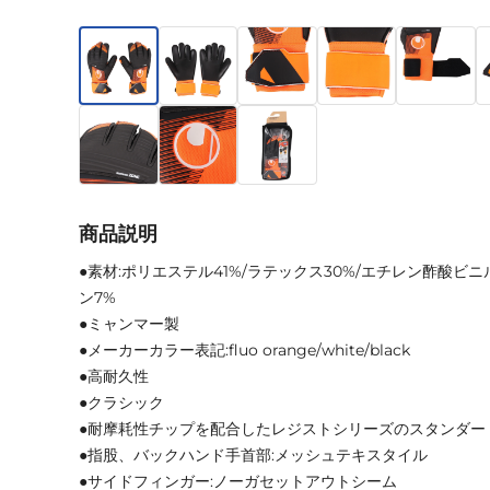
商品説明
●素材:ポリエステル41%/ラテックス30%/エチレン酢酸ビニ
ン7%
●ミャンマー製
●メーカーカラー表記:fluo orange/white/black
●高耐久性
●クラシック
●耐摩耗性チップを配合したレジストシリーズのスタンダー
●指股、バックハンド手首部:メッシュテキスタイル
●サイドフィンガー:ノーガセットアウトシーム