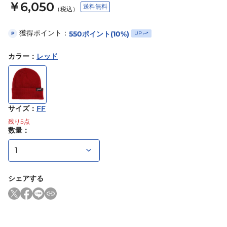
￥6,050
送料無料
（税込）
獲得ポイント：
550
ポイント
(10%)
UP
P
カラー
：
レッド
サイズ
：
FF
残り
5
点
数量：
シェアする