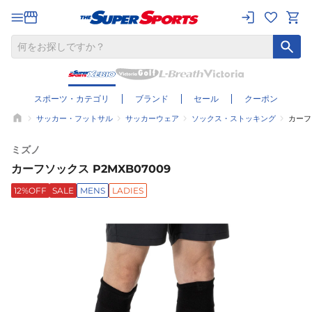
スポーツ・カテゴリ
ブランド
セール
クーポン
サッカー・フットサル
サッカーウェア
ソックス・ストッキング
カーフ
ミズノ
カーフソックス P2MXB07009
12%OFF
SALE
MENS
LADIES