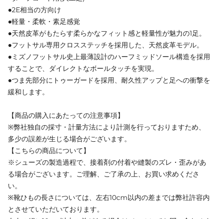
●2E相当の方向け
●軽量・柔軟・素足感覚
●天然皮革がもたらす柔らかなフィット感と軽量性が魅力の1足。
●フットサル専用クロスステッチを採用した、天然皮革モデル。
●ミズノフットサル史上最薄設計のハーフミッドソール構造を採用
することで、ダイレクトなボールタッチを実現。
●つま先部分にトゥーガードを採用、耐久性アップと足への衝撃を
緩和します。
【商品の購入にあたっての注意事項】
※弊社独自の採寸・計量方法により計測を行っておりますため、
多少の誤差が生じる場合がございます。
【こちらの商品について】
※シューズの製造過程で、接着剤の付着や縫製のズレ・歪みがあ
る場合がございます。ご理解、ご了承の上、お買い求めくださ
い。
※靴ひもの長さについては、左右10cm以内の差までは弊社許容内
とさせていただいております。