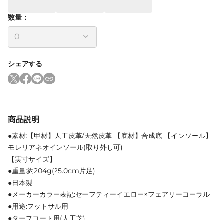
数量：
シェアする
商品説明
●素材:【甲材】人工皮革/天然皮革 【底材】合成底 【インソール】
モレリアネオインソール(取り外し可)
【実寸サイズ】
●重量:約204g(25.0cm片足)
●日本製
●メーカーカラー表記:セーフティーイエロー×フェアリーコーラル
●用途:フットサル用
●ターフコート用(人工芝)