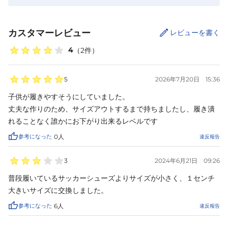
カスタマーレビュー
レビューを書く
4
（
2
件）
5
2026年7月20日
15:36
子供が履きやすそうにしていました。

丈夫な作りのため、サイズアウトするまで持ちましたし、履き潰
れることなく誰かにお下がり出来るレベルです
参考になった
0
人
違反報告
3
2024年6月21日
09:26
普段履いているサッカーシューズよりサイズが小さく、１センチ
大きいサイズに交換しました。
参考になった
6
人
違反報告