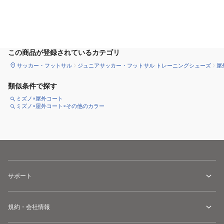
サイズ
を選択してください
この商品が登録されているカテゴリ
サッカー・フットサル
ジュニアサッカー・フットサル トレーニングシューズ
屋
類似条件で探す
ミズノ×屋外コート
ミズノ×屋外コート×その他のカラー
サポート
規約・会社情報