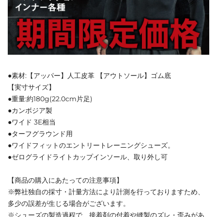
●素材:【アッパー】人工皮革 【アウトソール】ゴム底
【実寸サイズ】
●重量:約180g(22.0cm片足)
●カンボジア製
●ワイド 3E相当
●ターフグラウンド用
●ワイドフィットのエントリートレーニングシューズ。
●ゼログライドライトカップインソール、取り外し可
【商品の購入にあたっての注意事項】
※弊社独自の採寸・計量方法により計測を行っておりますため、
多少の誤差が生じる場合がございます。
※シューズの製造過程で、接着剤の付着や縫製のズレ・歪みがあ