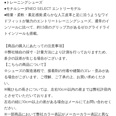
●トレーニングシューズ
●モナルシーダNEO SELECT エントリーモデル
●軽量・柔軟・素足感覚:柔らかな人工皮革と足に沿うようなワイ
ドフィットが魅力のエントリートレーニングシューズ。通常のイ
ンソールに比べて、約1.5倍のグリップ力があるゼログライドライ
トインソールも搭載。
【商品の購入にあたっての注意事項】
※弊社独自の採寸・計量方法により計測を行っておりますため、
多少の誤差が生じる場合がございます。
【こちらの商品について】
※シューズの製造過程で、接着剤の付着や縫製のズレ・歪みがあ
る場合がございます。ご理解、ご了承の上、お買い求めくださ
い。
※靴ひもの長さについては、左右10cm以内の差までは弊社許容内
とさせていただいております。
左右の紐に10cm以上の差がある場合はメールにてお問い合わせく
ださい。
※一部商品において弊社カラー表記がメーカーカラー表記と異な