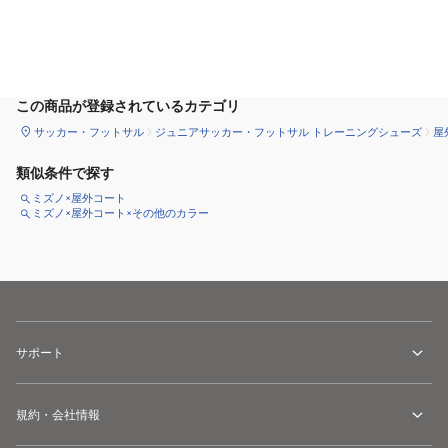
カートに追加
この商品が登録されているカテゴリ
サッカー・フットサル
ジュニアサッカー・フットサル トレーニングシューズ
屋
類似条件で探す
ミズノ×屋外コート
ミズノ×屋外コート×その他のカラー
サポート
規約・会社情報