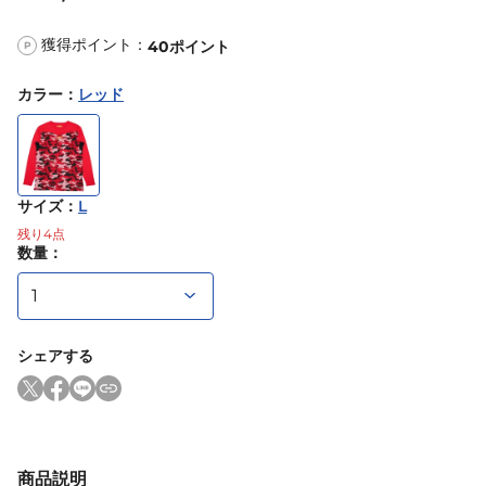
獲得ポイント：
40
ポイント
P
カラー
：
レッド
サイズ
：
L
残り
4
点
数量：
シェアする
商品説明