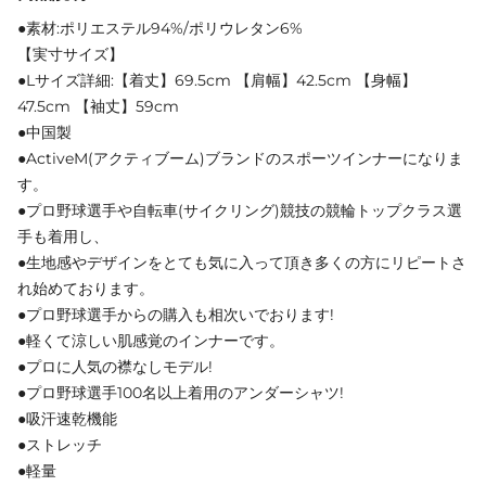
●素材:ポリエステル94%/ポリウレタン6%
【実寸サイズ】
●Lサイズ詳細:【着丈】69.5cm 【肩幅】42.5cm 【身幅】
47.5cm 【袖丈】59cm
●中国製
●ActiveM(アクティブーム)ブランドのスポーツインナーになりま
す。
●プロ野球選手や自転車(サイクリング)競技の競輪トップクラス選
手も着用し、
●生地感やデザインをとても気に入って頂き多くの方にリピートさ
れ始めております。
●プロ野球選手からの購入も相次いでおります!
●軽くて涼しい肌感覚のインナーです。
●プロに人気の襟なしモデル!
●プロ野球選手100名以上着用のアンダーシャツ!
●吸汗速乾機能
●ストレッチ
●軽量