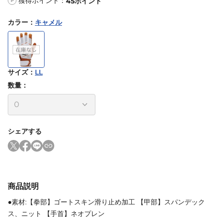
獲得ポイント：
45
ポイント
P
カラー
：
キャメル
サイズ
：
LL
数量：
シェアする
商品説明
●素材:【拳部】ゴートスキン滑り止め加工 【甲部】スパンデック
ス、ニット 【手首】ネオプレン