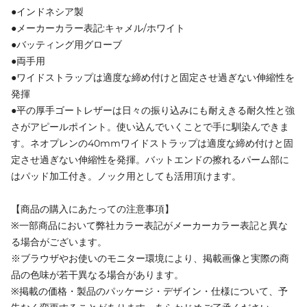
●インドネシア製
●メーカーカラー表記:キャメル/ホワイト
●バッティング用グローブ
●両手用
●ワイドストラップは適度な締め付けと固定させ過ぎない伸縮性を
発揮
●平の厚手ゴートレザーは日々の振り込みにも耐えきる耐久性と強
さがアピールポイント。使い込んでいくことで手に馴染んできま
す。ネオプレンの40mmワイドストラップは適度な締め付けと固
定させ過ぎない伸縮性を発揮。バットエンドの擦れるパーム部に
はパッド加工付き。ノック用としても活用頂けます。
【商品の購入にあたっての注意事項】
※一部商品において弊社カラー表記がメーカーカラー表記と異な
る場合がございます。
※ブラウザやお使いのモニター環境により、掲載画像と実際の商
品の色味が若干異なる場合があります。
※掲載の価格・製品のパッケージ・デザイン・仕様について、予