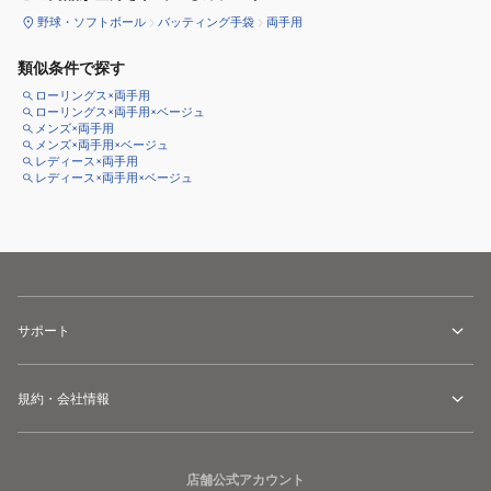
野球・ソフトボール
バッティング手袋
両手用
類似条件で探す
ローリングス×両手用
ローリングス×両手用×ベージュ
メンズ×両手用
メンズ×両手用×ベージュ
レディース×両手用
レディース×両手用×ベージュ
サポート
規約・会社情報
店舗公式アカウント