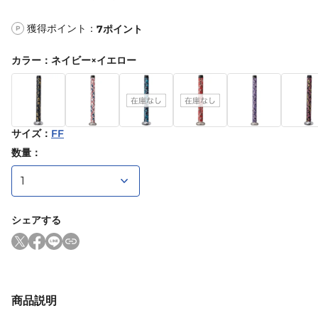
獲得ポイント：
7
ポイント
P
カラー
：
ネイビー×イエロー
サイズ
：
FF
数量：
シェアする
商品説明