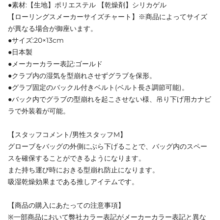
●素材:【生地】ポリエステル 【乾燥剤】シリカゲル
【ローリングスメーカーサイズチャート】※商品によってサイズ
が異なる場合が御座います。
●サイズ:20×13cm
●日本製
●メーカーカラー表記:ゴールド
●クラブ内の湿気を型崩れさせずグラブを保形。
●グラブ固定のバックル付きベルト(ベルト長さ調節可能)。
●バック内でグラブの型崩れを起こさせない様、吊り下げ用カナビ
ラで外装着が可能。
【スタッフコメント/男性スタッフM】
グローブをバッグの外側にぶら下げることで、バッグ内のスペー
スを確保することができるようになります。
また持ち運び時におきる型崩れ防止になります。
吸湿乾燥効果まである推しアイテムです。
【商品の購入にあたっての注意事項】
※一部商品において弊社カラー表記がメーカーカラー表記と異な