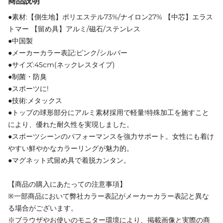
商品説明
●素材:【側生地】ポリエステル73%/ナイロン27% 【中芯】エラス
トマー 【留め具】アルミ/磁石/ステンレス
●中国製
●メーカーカラー表記:ピンク/シルバー
●サイズ:45cm(ネックレスタイプ)
●制菌・防臭
●スポーツに!
●技術:メタックス
●トップの球形部分にアルミ素材採用で軽量!特殊加工を施すこと
により、優れた耐久性を実現しました。
●スポーツシーンのパフォーマンスを強力サポート。女性にも着け
やすい鮮やかなカラーリングが魅力的。
●マグネット式留め具で着脱カンタン。
【商品の購入にあたっての注意事項】
※一部商品において弊社カラー表記がメーカーカラー表記と異な
る場合がございます。
※ブラウザやお使いのモニター環境により、掲載画像と実際の商