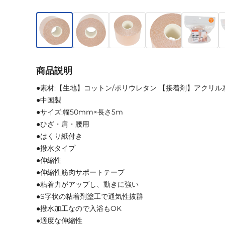
商品説明
●素材:【生地】コットン/ポリウレタン 【接着剤】アクリル
●中国製
●サイズ:幅50mm×長さ5m
●ひざ・肩・腰用
●はくり紙付き
●撥水タイプ
●伸縮性
●伸縮性筋肉サポートテープ
●粘着力がアップし、動きに強い
●S字状の粘着剤塗工で通気性抜群
●撥水加工なので入浴もOK
●適度な伸縮性