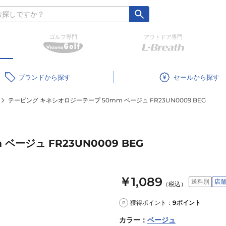
ゴルフ専門
アウトドア専門
ブランド
セール
テーピング キネシオロジーテープ 50mm ベージュ FR23UN0009 BEG
ージュ FR23UN0009 BEG
￥1,089
送料別
店
（税込）
獲得ポイント：
9
ポイント
P
カラー
：
ベージュ