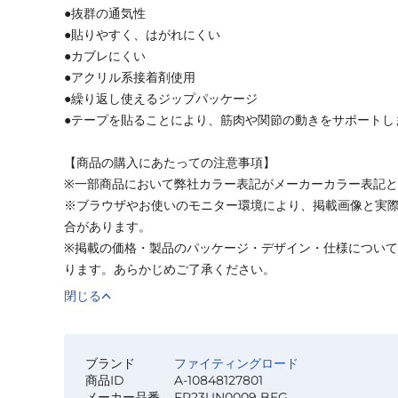
●抜群の通気性
●貼りやすく、はがれにくい
●カブレにくい
●アクリル系接着剤使用
●繰り返し使えるジップパッケージ
●テープを貼ることにより、筋肉や関節の動きをサポートし
【商品の購入にあたっての注意事項】
※一部商品において弊社カラー表記がメーカーカラー表記
※ブラウザやお使いのモニター環境により、掲載画像と実
合があります。
※掲載の価格・製品のパッケージ・デザイン・仕様につい
ります。あらかじめご了承ください。
閉じる
ブランド
ファイティングロード
商品ID
A-10848127801
メーカー品番
FR23UN0009 BEG