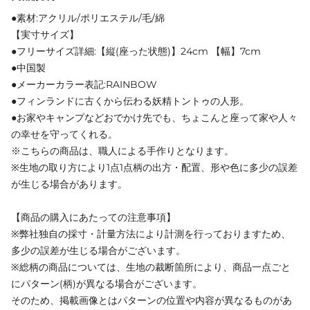
●素材:アクリル/ポリエステル/毛/綿
【実寸サイズ】
●フリーサイズ詳細:【縦(座った状態)】24cm 【幅】7cm
●中国製
●メーカーカラー表記:RAINBOW
●フィンランドに古くから伝わる妖精トントゥの人形。
●お家やキャンプなどおでかけ先でも、ちょこんと座って家や人々
の幸せを守ってくれる。
※こちらの商品は、職人による手作りとなります。
※生地の取り方により1点1点柄の出方・配置、形や色に多少の誤差
が生じる場合があります。
【商品の購入にあたっての注意事項】
※弊社独自の採寸・計量方法により計測を行っておりますため、
多少の誤差が生じる場合がございます。
※総柄の商品については、生地の裁断箇所により、商品一点ごと
にパターン(柄)が異なる場合がございます。
そのため、掲載画像とはパターンの位置や内容が異なるものがあ