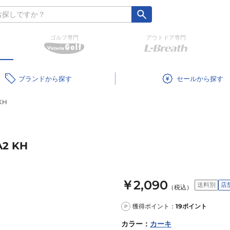
ゴルフ専門
アウトドア専門
ブランド
セール
KH
2 KH
￥2,090
送料別
店
（税込）
獲得ポイント：
19
ポイント
P
カラー
：
カーキ