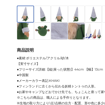
商品説明
●素材:ポリエステル/アクリル/砂/木
【実寸サイズ】
●フリーサイズ詳細:【縦(座った状態)】44cm 【幅】13cm
●中国製
●メーカーカラー表記:KHAKI
●フィンランドに古くから伝わる妖精トントゥの人形。
●お家やキャンプなどおでかけ先でも、ちょこんと座って家
※こちらの商品は、職人による手作りとなります。
※生地の取り方により1点1点柄の出方・配置、形や色に多