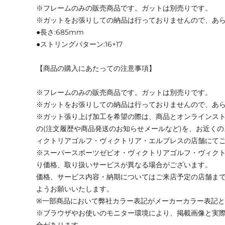
※フレームのみの販売商品です。ガットは別売りです。
※ガットをお張りしての納品は行っておりませんので、あ
●長さ:685mm
●ストリングパターン:16×17
【商品の購入にあたっての注意事項】
※フレームのみの販売商品です。ガットは別売りです。
※ガットをお張りしての納品は行っておりませんので、あ
※ガット張り上げ加工を希望の際は、商品とオンラインス
の(注文履歴や商品発送のお知らせメールなど)を、お近く
ィクトリアゴルフ・ヴィクトリア・エルブレスの店舗にて
※スーパースポーツゼビオ・ヴィクトリアゴルフ・ヴィク
り価格、取り扱いサービスが異なる場合がございます。
価格、サービス内容・納期についてはご来店予定の店舗ま
ようお願いいたします。
※一部商品において弊社カラー表記がメーカーカラー表記
※ブラウザやお使いのモニター環境により、掲載画像と実
合があります。