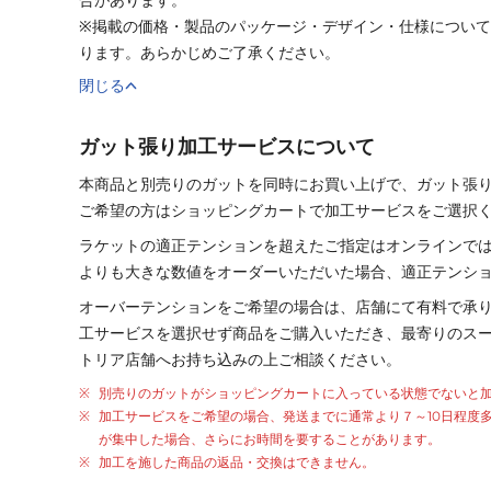
※掲載の価格・製品のパッケージ・デザイン・仕様につい
ります。あらかじめご了承ください。
閉じる
ガット張り加工サービスについて
本商品と別売りの
ガット
を同時にお買い上げで、
ガット
張
ご希望の方はショッピングカートで加工サービスをご選択
ラケットの適正テンションを超えたご指定はオンラインで
よりも大きな数値をオーダーいただいた場合、適正テンシ
オーバーテンションをご希望の場合は、店舗にて有料で承
工サービスを選択せず商品をご購入いただき、最寄りのス
トリア店舗へお持ち込みの上ご相談ください。
別売りの
ガット
が
ショッピングカートに入っている状態でないと
加工サービスをご希望の場合、発送までに通常より
７～10日程度
が集中した場合、さらにお時間を要することがあります。
加工を施した商品の返品・交換はできません。