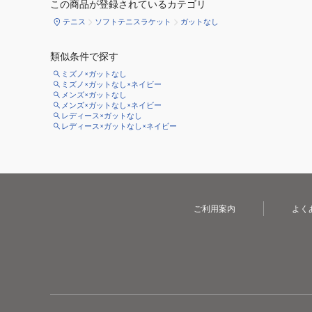
この商品が登録されているカテゴリ
テニス
ソフトテニスラケット
ガットなし
類似条件で探す
ミズノ×ガットなし
ミズノ×ガットなし×ネイビー
メンズ×ガットなし
メンズ×ガットなし×ネイビー
レディース×ガットなし
レディース×ガットなし×ネイビー
ご利用案内
よく