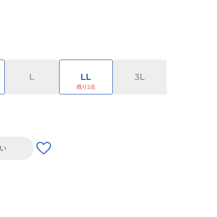
L
LL
3L
い