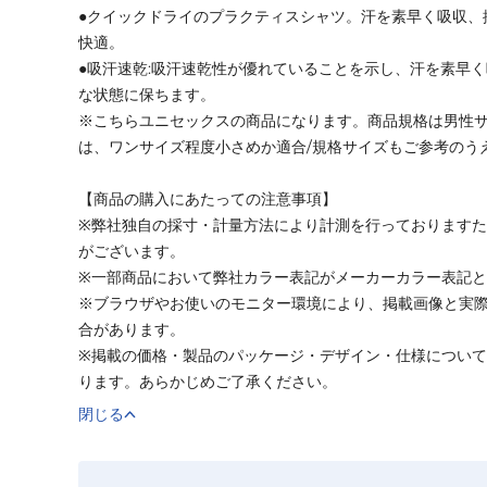
●クイックドライのプラクティスシャツ。汗を素早く吸収、
快適。
●吸汗速乾:吸汗速乾性が優れていることを示し、汗を素早
な状態に保ちます。
※こちらユニセックスの商品になります。商品規格は男性
は、ワンサイズ程度小さめか適合/規格サイズもご参考のう
【商品の購入にあたっての注意事項】
※弊社独自の採寸・計量方法により計測を行っております
がございます。
※一部商品において弊社カラー表記がメーカーカラー表記
※ブラウザやお使いのモニター環境により、掲載画像と実
合があります。
※掲載の価格・製品のパッケージ・デザイン・仕様につい
ります。あらかじめご了承ください。
閉じる