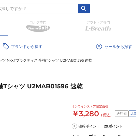
ゴルフ専門
アウトドア専門
ブランド
セール
ツ N-XTプラクティス 半袖Tシャツ U2MAB01596 速乾
Tシャツ U2MAB01596 速乾
オンラインストア限定価格
￥3,280
送料別
店
（税込）
獲得ポイント：
29
ポイント
P