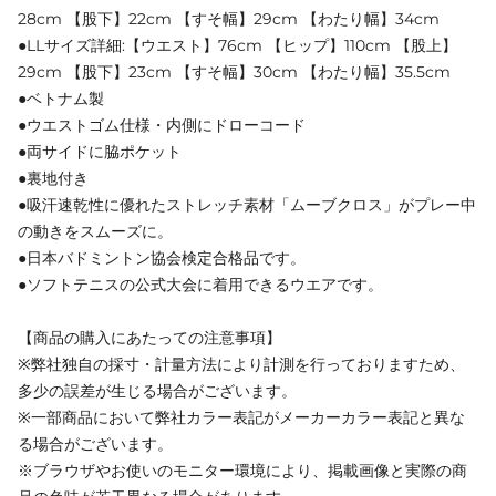
28cm 【股下】22cm 【すそ幅】29cm 【わたり幅】34cm
●LLサイズ詳細:【ウエスト】76cm 【ヒップ】110cm 【股上】
29cm 【股下】23cm 【すそ幅】30cm 【わたり幅】35.5cm
●ベトナム製
●ウエストゴム仕様・内側にドローコード
●両サイドに脇ポケット
●裏地付き
●吸汗速乾性に優れたストレッチ素材「ムーブクロス」がプレー中
の動きをスムーズに。
●日本バドミントン協会検定合格品です。
●ソフトテニスの公式大会に着用できるウエアです。
【商品の購入にあたっての注意事項】
※弊社独自の採寸・計量方法により計測を行っておりますため、
多少の誤差が生じる場合がございます。
※一部商品において弊社カラー表記がメーカーカラー表記と異な
る場合がございます。
※ブラウザやお使いのモニター環境により、掲載画像と実際の商