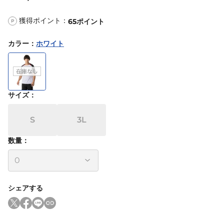
獲得ポイント：
65
ポイント
P
カラー
：
ホワイト
サイズ
：
S
3L
数量：
シェアする