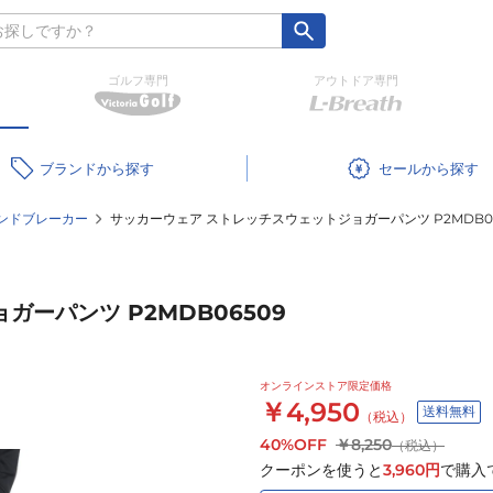
ゴルフ専門
アウトドア専門
ブランド
セール
ンドブレーカー
サッカーウェア ストレッチスウェットジョガーパンツ P2MDB06
ーパンツ P2MDB06509
オンラインストア限定価格
￥4,950
送料無料
（税込）
40%OFF
￥8,250
（税込）
クーポンを使うと
3,960
円
で購入