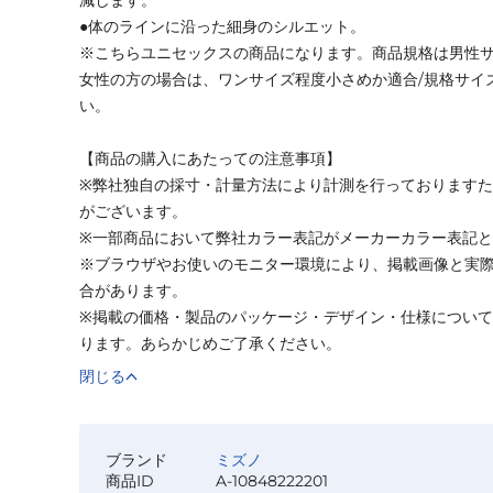
●体のラインに沿った細身のシルエット。
※こちらユニセックスの商品になります。商品規格は男性
女性の方の場合は、ワンサイズ程度小さめか適合/規格サイ
い。
【商品の購入にあたっての注意事項】
※弊社独自の採寸・計量方法により計測を行っております
がございます。
※一部商品において弊社カラー表記がメーカーカラー表記
※ブラウザやお使いのモニター環境により、掲載画像と実
合があります。
※掲載の価格・製品のパッケージ・デザイン・仕様につい
ります。あらかじめご了承ください。
閉じる
ブランド
ミズノ
商品ID
A-10848222201