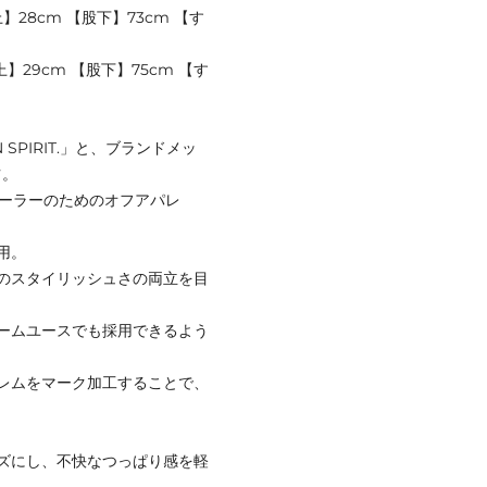
】28cm 【股下】73cm 【す
上】29cm 【股下】75cm 【す
 SPIRIT.」と、ブランドメッ
ツ。
トボーラーのためのオフアパレ
用。
のスタイリッシュさの両立を目
ームユースでも採用できるよう
レムをマーク加工することで、
ズにし、不快なつっぱり感を軽