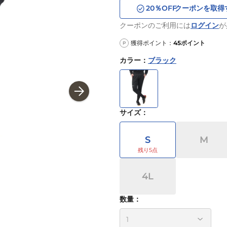
20
％OFF
クーポンを取得
クーポンのご利用には
ログイン
が
獲得ポイント：
45
ポイント
P
カラー
：
ブラック
サイズ
：
S
M
4L
数量：