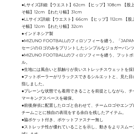
●Lサイズ詳細:【ウエスト】62cm 【ヒップ】108cm 【股上
そ幅】12cm 【わたり幅】31cm
●LLサイズ詳細:【ウエスト】66cm 【ヒップ】112cm 【股
そ幅】12cm 【わたり幅】32cm
●インドネシア製
●MIZUNO FOOTBALLのフィロソフィーを纏う。「JAPAN
セージのロゴのみをプリントしたシンプルなジョガーパン
●MIZUNO FOOTBALLのフィロソフィーを纏う、フッ
ル。
●生地には風合いと肌触りが良いストレッチスウェットを採
●フットボーラーがリラックスできるシルエットと、見た目
指しました。
●プレーンな状態でも着用できることを前提としながら、チ
マーキングスペースを確保。
●前後身頃に配置したロゴと合わせて、チームロゴやエンブ
チームごとに独自の表現をする余白を残したアイテム。
●脇ポケット付き、ポケットファスナー無し
●ストレッチ性が優れていることを示し、動きをよりスムー
減します。