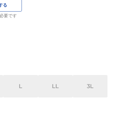
する
必要です
L
LL
3L