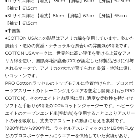
●LLサイズ詳細:【着丈】78cm 【肩幅】61cm 【身幅】62.5cm
【袖丈】61.5cm
●3Lサイズ詳細:【着丈】81cm 【肩幅】63cm 【身幅】65cm
【袖丈】61.5cm
●中国製
●COTTON USA:この製品はアメリカ綿を使用しています。乾いた
肌触り・硬めの質感・ナチュラルな風合いの雰囲気が特徴です。
COTTON USAマークは、世界的に高い評価を受ける上質なアメ
リカ綿を使い、国際綿花評議会(CCI)が認定した綿製品だけに付与
されるマークで、アメリカの大地で育てられた良質・地球に優し
いコットンです。
PRO Cotton:ラッセルのトップモデルに位置付けられ、プロスポ
ーツアスリートのトレーニング用ウエアを想定し開発された(PRO
COTTON)。そのウエイトと肉厚感に反し適度な柔軟性を持たせた
ソフトな手触りが特徴の100%コットンジャージーです。ヘビーウ
エイトのオープンエンド糸(空紡糸)を使用することによりアスリー
トの汗を吸収し、丈夫でアスリートの動きに耐える素材です。
1980年代から990年代、ラッセルアスレティックはMLBやNFLな
どのプロスポーツチームにウエアーを供給していた実績があり、