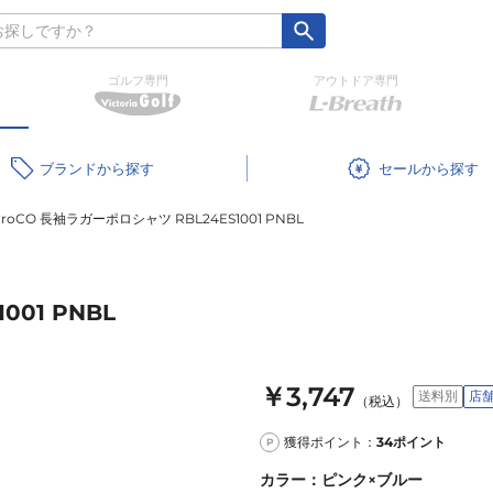
ゴルフ専門
アウトドア専門
ブランド
セール
ProCO 長袖ラガーポロシャツ RBL24ES1001 PNBL
001 PNBL
￥3,747
送料別
店
（税込）
獲得ポイント：
34
ポイント
P
カラー
：
ピンク×ブルー