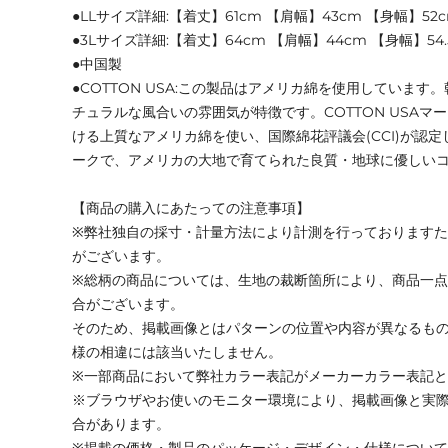
●LLサイズ詳細:【着丈】61cm 【肩幅】43cm 【身幅】52c
●3Lサイズ詳細:【着丈】64cm 【肩幅】44cm 【身幅】54.
●中国製
●COTTON USA:この製品はアメリカ綿を使用していま
チュラルな風合いの雰囲気が特徴です。COTTON USAマ
ける上質なアメリカ綿を使い、国際綿花評議会(CCI)が認
ークで、アメリカの大地で育てられた良質・地球に優しい
【商品の購入にあたっての注意事項】
※弊社独自の採寸・計量方法により計測を行っております
がございます。
※総柄の商品については、生地の裁断箇所により、商品一点
合がございます。
そのため、掲載画像とはパターンの位置や内容が異なるも
様の相違には該当いたしません。
※一部商品において弊社カラー表記がメーカーカラー表記
※ブラウザやお使いのモニター環境により、掲載画像と実
合があります。
※掲載の価格・製品のパッケージ・デザイン・仕様につい