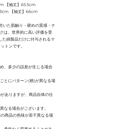
m 【袖丈】65.5cm
5cm 【袖丈】66cm
す。乾いた肌触り・硬めの質感・ナ
ークは、世界的に高い評価を受
定した綿製品だけに付与されるマ
コットンです。
ため、多少の誤差が生じる場合
ごとにパターン(柄)が異なる場
のがありますが、商品自体の仕
と異なる場合がございます。
際の商品の色味が若干異なる場
て、予告なく変更することがあ